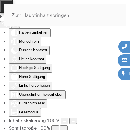
Zum Hauptinhalt springen
Eingabehilfen öffnen
Farben umkehren
Monochrom
Dunkler Kontrast
Heller Kontrast
Niedrige Sättigung
Hohe Sättigung
Links hervorheben
Überschriften hervorheben
Bildschirmleser
Lesemodus
Inhaltsskalierung
100
%
Schriftgröße
100
%