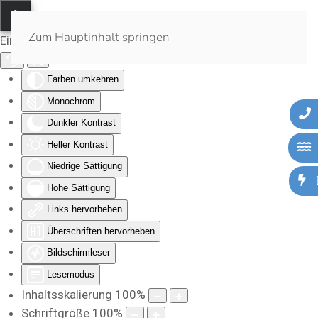
Zum Hauptinhalt springen
Eingabehilfen öffnen
Farben umkehren
Monochrom
Dunkler Kontrast
Heller Kontrast
Niedrige Sättigung
Hohe Sättigung
Links hervorheben
Überschriften hervorheben
Bildschirmleser
Lesemodus
Inhaltsskalierung
100
%
Schriftgröße
100
%