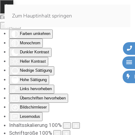
Zum Hauptinhalt springen
Eingabehilfen öffnen
Farben umkehren
Monochrom
Dunkler Kontrast
Heller Kontrast
Niedrige Sättigung
Hohe Sättigung
Links hervorheben
Überschriften hervorheben
Bildschirmleser
Lesemodus
Inhaltsskalierung
100
%
Schriftgröße
100
%